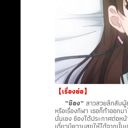
【เรื่องย่อ】
“ชิอง”
สาวสวยลึกลับผู้ย
หรือเรื่องกีฬา เธอก็ทำออกมา
นั่นเอง ชิองได้ประกาศต่อหน้
เดี่ยวมีความสุขให้ได้จากนั้