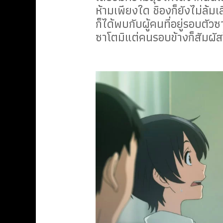
ห้ามเพียงใด ชิองก็ยังไม่ล้มเล
ก็ได้พบกับผู้คนที่อยู่รอบต
ซาโตมิแต่คนรอบข้างก็สัมผั