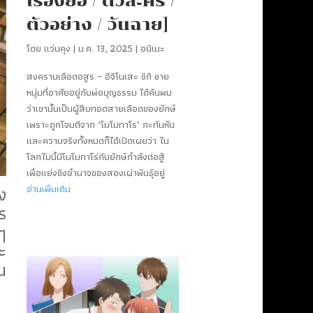
เรื่องย่อ / ตัวละคร /
ตัวอย่าง / วันฉาย]
โดย
แว่นคุง
|
ม.ค. 13, 2025
|
อนิเมะ
สงครามเลือดอสูร – อิจิโนเสะ ชิกิ ชาย
หนุ่มที่อาศัยอยู่กับพ่อบุญธรรม ได้ค้นพบ
ว่าเขานั้นเป็นผู้สืบทอดสายเลือดของยักษ์
เพราะถูกโจมตีจาก ‘โมโมทาโร’ กะทันหัน
และความจริงทั้งหมดก็ได้เปิดเผยว่า ใน
โลกใบนี้มีโมโมทาโร่กับยักษ์กำลังต่อสู้
เพื่อแย่งชิงอำนาจของสองเผ่าพันธุ์อยู่
ง
อ่านเพิ่มเติม
ร
ๆ
ะ
น