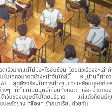
รวดเร็วมากแต่ไม่มีอะไรซับซ้อน โดยตัวเรื่องจะเล่าถึ
อมในโลกอนาคตข้างหน้าอันใกล้นี้ หมู่บ้านที่ทำกา
 AI สุดอัจฉริยะในการทำงานช่วยเหลือมนุษย์ต่าง
มต่างๆ ที่ทำแทนมนุษย์เกือบทั้งหมด เรียกว่าแทบจ
ระจำวันของมนุษย์ไปโดยปริยาย แต่แล้วก็ดันมีหุ่
บมนุษย์อย่าง
“ชิอง”
ย้ายมาเรียนด้วยกัน