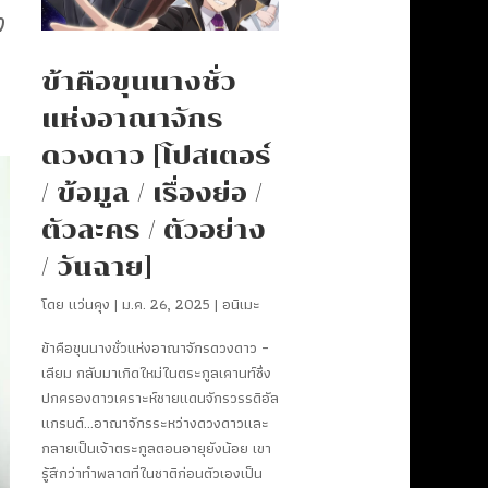
ง
ข้าคือขุนนางชั่ว
แห่งอาณาจักร
ดวงดาว [โปสเตอร์
/ ข้อมูล / เรื่องย่อ /
ตัวละคร / ตัวอย่าง
/ วันฉาย]
โดย
แว่นคุง
|
ม.ค. 26, 2025
|
อนิเมะ
ข้าคือขุนนางชั่วแห่งอาณาจักรดวงดาว –
เลียม กลับมาเกิดใหม่ในตระกูลเคานท์ซึ่ง
ปกครองดาวเคราะห์ชายแดนจักรวรรดิอัล
แกรนด์…อาณาจักรระหว่างดวงดาวและ
กลายเป็นเจ้าตระกูลตอนอายุยังน้อย เขา
รู้สึกว่าทำพลาดที่ในชาติก่อนตัวเองเป็น