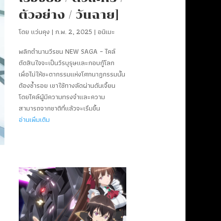
ตัวอย่าง / วันฉาย]
โดย
แว่นคุง
|
ก.พ. 2, 2025
|
อนิเมะ
พลิกตำนานวีรชน NEW SAGA – ไคล์
ตัดสินใจจะเป็นวีรบุรุษและกอบกู้โลก
เพื่อไม่ให้ชะตากรรมแห่งโศกนาฏกรรมนั้น
ต้องซ้ำรอย เขาใช้ทางลัดผ่านดันเจี้ยน
โดยไคล์ผู้มีความทรงจำและความ
สามารถจากชาติที่แล้วจะเริ่มขึ้น
อ่านเพิ่มเติม