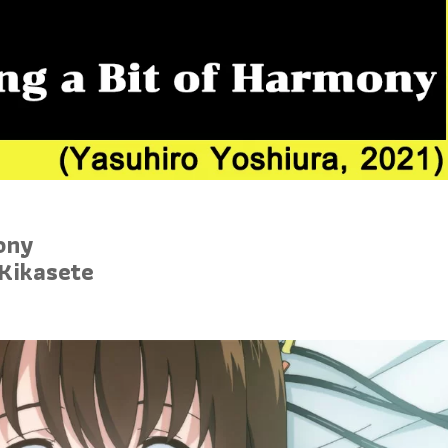
ony
 Kikasete