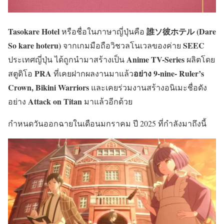
Tasokare Hotel
誰ソ彼ホテル
(
Dare
หรือชื่อในภาษาญี่ปุ่นคือ
So kare hoteru
)
SEEC
จากเกมมือถือวิชวลโนเวลของค่าย
Anime TV-Series
ประเทศญี่ปุ่น ได้ถูกนำมาสร้างเป็น
ผลิตโดย
PRA
อย่าง
9-nine- Ruler’s
สตูดิโอ
ที่เคยฝากผลงานมาแล้ว
Crown
, Bikini Warriors
และเคยร่วมงานสร้างอนิเมะชื่อดัง
Attack on Titan
อย่าง
มาแล้วอีกด้วย
กำหนดวันออกฉายในเดือนมกราคม ปี 2025 ที่กำลังมาถึงนี้