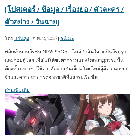
[โปสเตอร์ / ข้อมูล / เรื่องย่อ / ตัวละคร /
ตัวอย่าง / วันฉาย]
โดย
แว่นคุง
|
ก.พ. 2, 2025
|
อนิเมะ
พลิกตำนานวีรชน NEW SAGA – ไคล์ตัดสินใจจะเป็นวีรบุรุษ
และกอบกู้โลก เพื่อไม่ให้ชะตากรรมแห่งโศกนาฏกรรมนั้น
ต้องซ้ำรอย เขาใช้ทางลัดผ่านดันเจี้ยน โดยไคล์ผู้มีความทรง
จำและความสามารถจากชาติที่แล้วจะเริ่มขึ้น
อ่านเพิ่มเติม