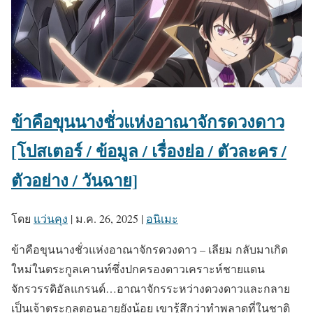
ข้าคือขุนนางชั่วแห่งอาณาจักรดวงดาว
[โปสเตอร์ / ข้อมูล / เรื่องย่อ / ตัวละคร /
ตัวอย่าง / วันฉาย]
โดย
แว่นคุง
|
ม.ค. 26, 2025
|
อนิเมะ
ข้าคือขุนนางชั่วแห่งอาณาจักรดวงดาว – เลียม กลับมาเกิด
ใหม่ในตระกูลเคานท์ซึ่งปกครองดาวเคราะห์ชายแดน
จักรวรรดิอัลแกรนด์…อาณาจักรระหว่างดวงดาวและกลาย
เป็นเจ้าตระกูลตอนอายุยังน้อย เขารู้สึกว่าทำพลาดที่ในชาติ