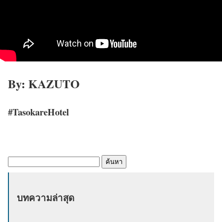
By: KAZUTO
#TasokareHotel
ค้
น
ห
บทความล่าสุด
า
: