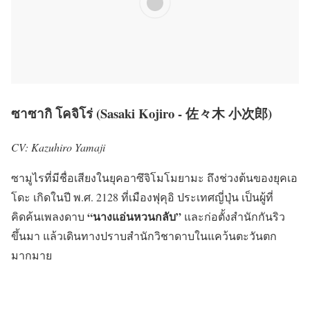
ซาซากิ โคจิโร่ (Sasaki Kojiro - 佐々木 小次郎)
CV: Kazuhiro Yamaji
ซามูไรที่มีชื่อเสียงในยุคอาซึจิโมโมยามะ ถึงช่วงต้นของยุคเอ
โดะ เกิดในปี พ.ศ. 2128 ที่เมืองฟุคุอิ ประเทศญี่ปุ่น เป็นผู้ที่
“นางแอ่นหวนกลับ”
คิดค้นเพลงดาบ
และก่อตั้งสำนักกันริว
ขึ้นมา แล้วเดินทางปราบสำนักวิชาดาบในแคว้นตะวันตก
มากมาย