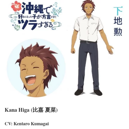
Kana Higa (比嘉 夏菜)
CV: Kentaro Kumagai