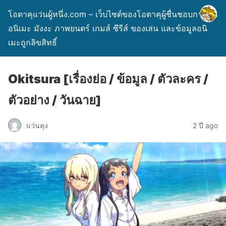
โอตาคุแว่นผู้หนึ่ง.com – เว็บไซต์ของโอตาคุผู้ชื่นชอบการ์ตูน
อนิเมะ มังงะ ภาพยนตร์ เกมส์ ซีรีส์ ของเล่น และข้อมูลอนิ
เมะถูกลิขสิทธิ์
Okitsura [เรื่องย่อ / ข้อมูล / ตัวละคร /
ตัวอย่าง / วันฉาย]
แว่นคุง
2 ปี ago