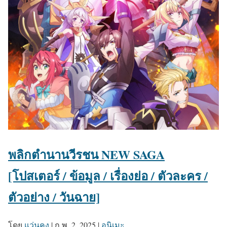
พลิกตำนานวีรชน NEW SAGA
[โปสเตอร์ / ข้อมูล / เรื่องย่อ / ตัวละคร /
ตัวอย่าง / วันฉาย]
โดย
แว่นคุง
|
ก.พ. 2, 2025
|
อนิเมะ