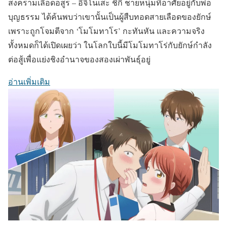
สงครามเลือดอสูร – อิจิโนเสะ ชิกิ ชายหนุ่มที่อาศัยอยู่กับพ่อ
บุญธรรม ได้ค้นพบว่าเขานั้นเป็นผู้สืบทอดสายเลือดของยักษ์
เพราะถูกโจมตีจาก ‘โมโมทาโร’ กะทันหัน และความจริง
ทั้งหมดก็ได้เปิดเผยว่า ในโลกใบนี้มีโมโมทาโร่กับยักษ์กำลัง
ต่อสู้เพื่อแย่งชิงอำนาจของสองเผ่าพันธุ์อยู่
อ่านเพิ่มเติม