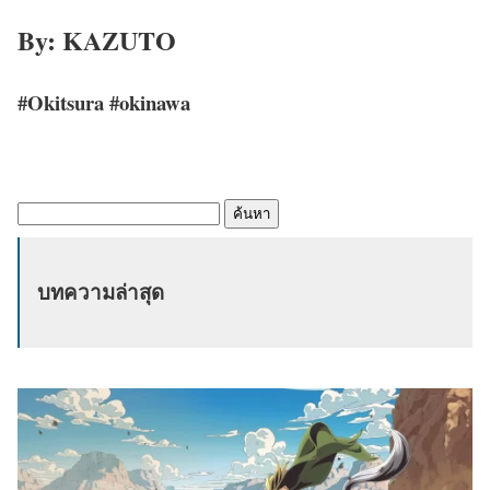
By: KAZUTO
#Okitsura #okinawa
ค้
น
ห
บทความล่าสุด
า
: