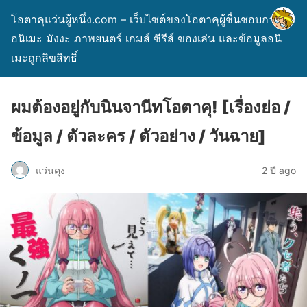
โอตาคุแว่นผู้หนึ่ง.com – เว็บไซต์ของโอตาคุผู้ชื่นชอบการ์ตูน
อนิเมะ มังงะ ภาพยนตร์ เกมส์ ซีรีส์ ของเล่น และข้อมูลอนิ
เมะถูกลิขสิทธิ์
ผมต้องอยู่กับนินจานีทโอตาคุ! [เรื่องย่อ /
ข้อมูล / ตัวละคร / ตัวอย่าง / วันฉาย]
แว่นคุง
2 ปี ago