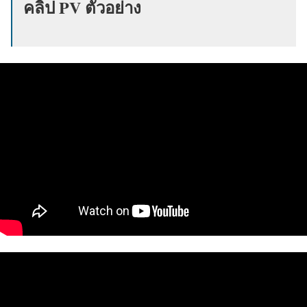
คลิป PV ตัวอย่าง