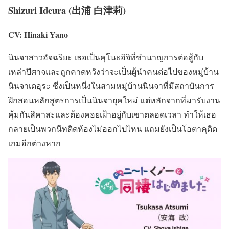
Shizuri Ideura (出浦 白津莉)
CV: Hinaki Yano
นินจาสาวอัจฉริยะ เธอเป็นคุโนะอิจิที่ชำนาญการต่อสู้กับ
เหล่าปิศาจและถูกคาดหวังว่าจะเป็นผู้นำคนต่อไปของหมู่บ้าน
นินจาเดอุระ ซึ่งเป็นหนึ่งในสามหมู่บ้านนินจาที่มีสถาบันการ
ฝึกสอนหลักสูตรการเป็นนินจายุคใหม่ แต่หลักจากที่มารับงาน
คุ้มกันสึคาสะและต้องคอยเฝ้าอยู่กับเขาตลอดเวลา ทำให้เธอ
กลายเป็นพวกนีทติดห้องไม่ออกไปไหน แถมยังเป็นโอตาคุติด
เกมอีกต่างหาก