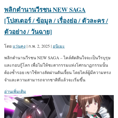
พลิกตำนานวีรชน NEW SAGA
[โปสเตอร์ / ข้อมูล / เรื่องย่อ / ตัวละคร /
ตัวอย่าง / วันฉาย]
โดย
แว่นคุง
|
ก.พ. 2, 2025
|
อนิเมะ
พลิกตำนานวีรชน NEW SAGA – ไคล์ตัดสินใจจะเป็นวีรบุรุษ
และกอบกู้โลก เพื่อไม่ให้ชะตากรรมแห่งโศกนาฏกรรมนั้น
ต้องซ้ำรอย เขาใช้ทางลัดผ่านดันเจี้ยน โดยไคล์ผู้มีความทรง
จำและความสามารถจากชาติที่แล้วจะเริ่มขึ้น
อ่านเพิ่มเติม