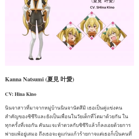
Kanna Natsumi (夏見 叶愛)
CV: Hina Kino
นินจาสาวที่มาจากหมู่บ้านนินจานัตสึมิ เธอเป็นคู่แข่งคน
สำคัญของชิซึริและยังเป็นเพื่อนในวัยเด็กที่โตมาด้วยกัน ใน
ทุกครั้งที่เจอกัน คันนะจะท้าดวลกับชิซึริแล้วก็ลงเอยด้วยการ
พ่ายแพ้อยู่เสมอ ถึงเธอจะดูแก่นแก้วร้ายกาจแต่เธอก็เป็นคนที่