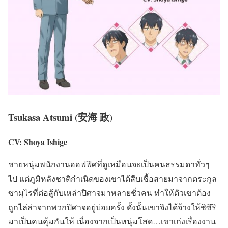
Tsukasa Atsumi (安海 政)
CV: Shoya Ishige
ชายหนุ่มพนักงานออฟฟิศที่ดูเหมือนจะเป็นคนธรรมดาทั่วๆ
ไป แต่ภูมิหลังชาติกำเนิดของเขาได้สืบเชื้อสายมาจากตระกูล
ซามุไรที่ต่อสู้กับเหล่าปิศาจมาหลายชั่วคน ทำให้ตัวเขาต้อง
ถูกไล่ล่าจากพวกปิศาจอยู่บ่อยครั้ง ดั้งนั้นเขาจึงได้จ้างให้ชิซึริ
มาเป็นคนคุ้มกันให้ เนื่องจากเป็นหนุ่มโสด…เขาเก่งเรื่องงาน