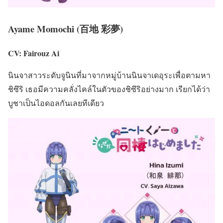
Ayame Momochi (百地 彩夢)
CV: Fairouz Ai
นินจาสาวระดับจูนินที่มาจากหมู่บ้านนินจาเดอุระเพื่อตามหา
ชิซึริ เธอมีความคลั่งไคล์ในตัวของชิซึริอย่างมาก เรียกได้ว่า
บูชาเป็นไอดอลกันเลยทีเดียว