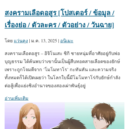
สงครามเลือดอสูร [โปสเตอร์ / ข้อมูล /
เรื่องย่อ / ตัวละคร / ตัวอย่าง / วันฉาย]
โดย
แว่นคุง
|
ม.ค. 13, 2025
|
อนิเมะ
สงครามเลือดอสูร – อิจิโนเสะ ชิกิ ชายหนุ่มที่อาศัยอยู่กับพ่อ
บุญธรรม ได้ค้นพบว่าเขานั้นเป็นผู้สืบทอดสายเลือดของยักษ์
เพราะถูกโจมตีจาก ‘โมโมทาโร’ กะทันหัน และความจริง
ทั้งหมดก็ได้เปิดเผยว่า ในโลกใบนี้มีโมโมทาโร่กับยักษ์กำลัง
ต่อสู้เพื่อแย่งชิงอำนาจของสองเผ่าพันธุ์อยู่
อ่านเพิ่มเติม