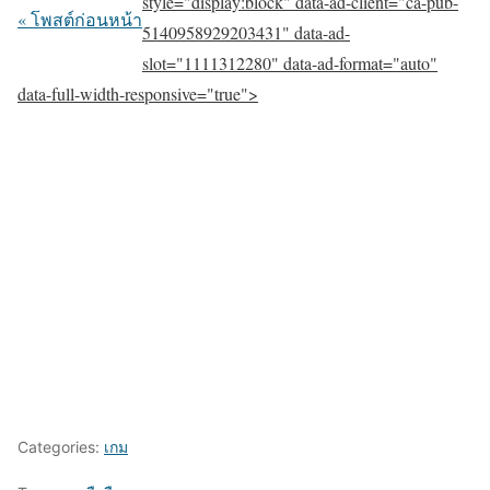
style="display:block" data-ad-client="ca-pub-
« โพสต์ก่อนหน้า
5140958929203431" data-ad-
slot="1111312280" data-ad-format="auto"
data-full-width-responsive="true">
Categories:
เกม