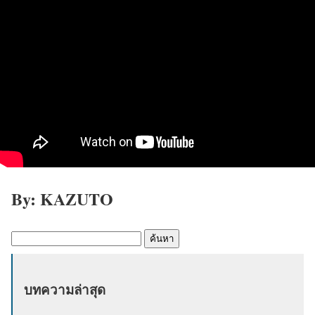
By: KAZUTO
ค้
น
ห
บทความล่าสุด
า