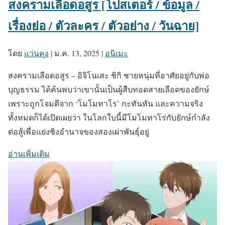
สงครามเลือดอสูร [โปสเตอร์ / ข้อมูล /
เรื่องย่อ / ตัวละคร / ตัวอย่าง / วันฉาย]
โดย
แว่นคุง
|
ม.ค. 13, 2025
|
อนิเมะ
สงครามเลือดอสูร – อิจิโนเสะ ชิกิ ชายหนุ่มที่อาศัยอยู่กับพ่อ
บุญธรรม ได้ค้นพบว่าเขานั้นเป็นผู้สืบทอดสายเลือดของยักษ์
เพราะถูกโจมตีจาก ‘โมโมทาโร’ กะทันหัน และความจริง
ทั้งหมดก็ได้เปิดเผยว่า ในโลกใบนี้มีโมโมทาโร่กับยักษ์กำลัง
ต่อสู้เพื่อแย่งชิงอำนาจของสองเผ่าพันธุ์อยู่
อ่านเพิ่มเติม