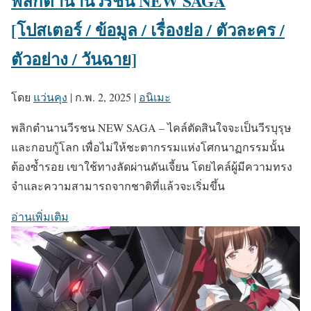
พลิกตำนานวีรชน NEW SAGA
[โปสเตอร์ / ข้อมูล / เรื่องย่อ / ตัวละคร /
ตัวอย่าง / วันฉาย]
โดย
แว่นคุง
|
ก.พ. 2, 2025
|
อนิเมะ
พลิกตำนานวีรชน NEW SAGA – ไคล์ตัดสินใจจะเป็นวีรบุรุษ
และกอบกู้โลก เพื่อไม่ให้ชะตากรรมแห่งโศกนาฏกรรมนั้น
ต้องซ้ำรอย เขาใช้ทางลัดผ่านดันเจี้ยน โดยไคล์ผู้มีความทรง
จำและความสามารถจากชาติที่แล้วจะเริ่มขึ้น
อ่านเพิ่มเติม