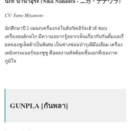
นิกะ นานาอุระ (Nika Nanaura - ニカ・ナナウラ)
CV: Yume Miyamoto
นักศึกษาปี 2 แผนกเครื่องกลในสังกัดเอิร์ธเฮ้าส์ ชอบ
เครื่องยนต์กลไก มีความอยากรู้อยากเห็นเกี่ยวกับกันดั้มแอเรี
ยลของซูเล็ตต้าเป็นพิเศษ เป็นช่างซ่อมบำรุงฝีมือเยี่ยม เครื่อง
เดมิเทรนเนอร์ของชูชู คือผลงานคัสต้อมชิ้นเอกที่เธอภาค
ภูมิใจ
GUNPLA [กันพลา]