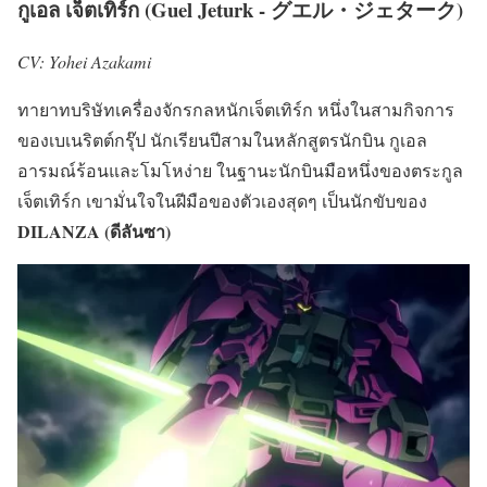
กูเอล เจ็ตเทิร์ก (Guel Jeturk - グエル・ジェターク)
CV: Yohei Azakami
ทายาทบริษัทเครื่องจักรกลหนักเจ็ตเทิร์ก หนึ่งในสามกิจการ
ของเบเนริตต์กรุ๊ป นักเรียนปีสามในหลักสูตรนักบิน กูเอล
อารมณ์ร้อนและโมโหง่าย ในฐานะนักบินมือหนึ่งของตระกูล
เจ็ตเทิร์ก เขามั่นใจในฝีมือของตัวเองสุดๆ เป็นนักขับของ
DILANZA (ดีลันซา)