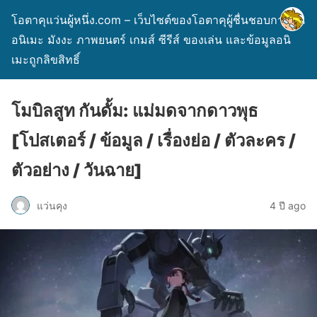
โอตาคุแว่นผู้หนึ่ง.com – เว็บไซต์ของโอตาคุผู้ชื่นชอบการ์ตูน
อนิเมะ มังงะ ภาพยนตร์ เกมส์ ซีรีส์ ของเล่น และข้อมูลอนิ
เมะถูกลิขสิทธิ์
โมบิลสูท กันดั้ม: แม่มดจากดาวพุธ
[โปสเตอร์ / ข้อมูล / เรื่องย่อ / ตัวละคร /
ตัวอย่าง / วันฉาย]
แว่นคุง
4 ปี ago