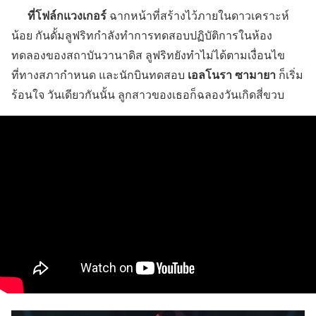
ที่โฟล์กแวงเกอร์
ฉากหน้าที่สร้างไว้ภายในดาวเคราะห์
น้อย กันดั้มลูฟริทกำลังทำการทดสอบปฏิบัติการในห้อง
ทดลองของสถาบันวานาดิส ลูฟริทยังทำไม่ได้ตามเงื่อนไข
เอลโนรา ซามายา
ที่ทางสภากำหนด และนักบินทดสอบ
ก็เริ่ม
ร้อนใจ วันเดียวกันนั้น ลูกสาวของเธอก็ฉลองวันเกิดสี่ขวบ