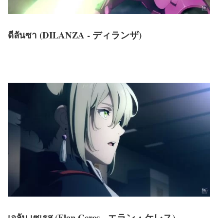
ดีลันซา (DILANZA - ディランザ)
เอลัน เซเรส (Elan Ceres - エラン・ケレス)