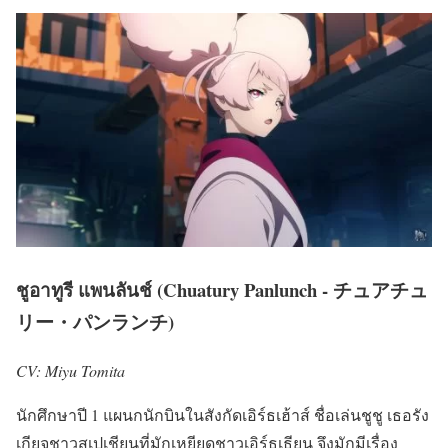
ชูอาทูรี แพนลันช์ (Chuatury Panlunch - チュアチュ
リー・パンランチ)
CV: Miyu Tomita
นักศึกษาปี 1 แผนกนักบินในสังกัดเอิร์ธเฮ้าส์ ชื่อเล่นชูชู เธอรัง
เกียจชาวสเปเชียนที่มักเหยียดชาวเอิร์ธเธียน จึงมักมีเรื่อง