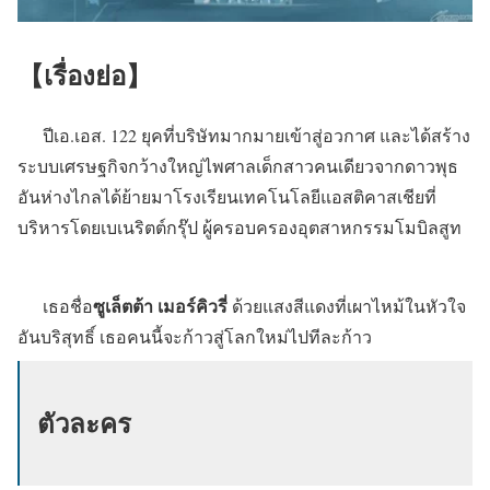
【เรื่องย่อ】
ปีเอ.เอส. 122 ยุคที่บริษัทมากมายเข้าสู่อวกาศ และได้สร้าง
ระบบเศรษฐกิจกว้างใหญ่ไพศาลเด็กสาวคนเดียวจากดาวพุธ
อันห่างไกลได้ย้ายมาโรงเรียนเทคโนโลยีแอสติคาสเชียที่
บริหารโดยเบเนริตต์กรุ๊ป ผู้ครอบครองอุตสาหกรรมโมบิลสูท
ซูเล็ตต้า เมอร์คิวรี่
เธอชื่อ
ด้วยแสงสีแดงที่เผาไหม้ในหัวใจ
อันบริสุทธิ์ เธอคนนี้จะก้าวสู่โลกใหม่ไปทีละก้าว
ตัวละคร