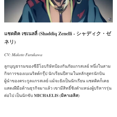
แชดดิค เซเนลลี่ (Shaddiq Zenelli - シャディク・ゼ
ネリ)
CV: Makoto Furukawa
ลูกบุญธรรมของซีอีโอบริษัทป้องกันภัยแกรสเลย์ หนึ่งในสาม
กิจการของเบเนริตต์กรุ๊ป นักเรียนปีสามในหลักสูตรนักบิน
ผู้นำของตระกูลแกรสเลย์ แม้จะยังเป็นนักเรียน แชดดิคก็เคย
แสดงฝีมือด้านธุรกิจมาแล้ว เขามีสิทธิ์ชิงตำแหน่งผู้บริหารรุ่น
MICHAELIS (มิคาเอลิส)
ต่อไป เป็นนักขับ