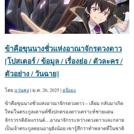
ข้าคือขุนนางชั่วแห่งอาณาจักรดวงดาว
[โปสเตอร์ / ข้อมูล / เรื่องย่อ / ตัวละคร /
ตัวอย่าง / วันฉาย]
โดย
แว่นคุง
|
ม.ค. 26, 2025
|
อนิเมะ
ข้าคือขุนนางชั่วแห่งอาณาจักรดวงดาว – เลียม กลับมาเกิด
ใหม่ในตระกูลเคานท์ซึ่งปกครองดาวเคราะห์ชายแดน
จักรวรรดิอัลแกรนด์…อาณาจักรระหว่างดวงดาวและกลาย
เป็นเจ้าตระกูลตอนอายุยังน้อย เขารู้สึกว่าทำพลาดที่ในชาติ