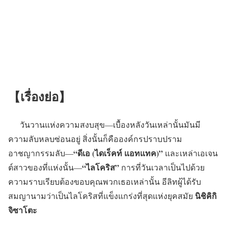
【เรื่องย่อ】
วันวานแห่งความสงบสุข―เบื้องหลังวันเหล่านั้นมันมี
ความลับหลบซ่อนอยู่ สิ่งนั้นก็คือองค์กรปราบปราม
“ดีเอ (ไดเร็คท์ แอทแทค)”
อาชญากรรมลับ―
และเหล่าเอเจน
“ไลโคริส”
ต์สาวของที่แห่งนั้น―
การที่วันเวลาเป็นไปด้วย
ความราบเรียบต้องขอบคุณพวกเธอเหล่านั้น อีลิทผู้ได้รับ
นิชิคิกิ
สมญานามว่าเป็นไลโคริสที่แข็งแกร่งที่สุดแห่งยุคสมัย
จิซาโตะ