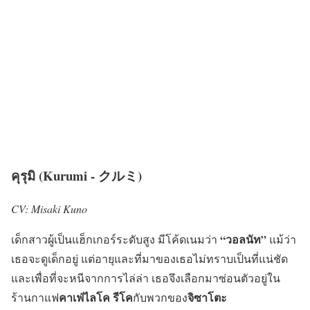
คุรุมิ (Kurumi - クルミ)
CV: Misaki Kuno
“วอลนัท”
เด็กสาวผู้เป็นแฮ็กเกอร์ระดับสูง มีโค้ดเนมว่า
แม้ว่า
เธอจะดูเด็กอยู่ แต่อายุและที่มาของเธอไม่ทราบเป็นที่แน่ชัด
และเพื่อที่จะหนีจากการไล่ล่า เธอจึงเลือกมาซ่อนตัวอยู่ใน
คาเฟ่ไลโค
รีโค
จิซาโตะ
ร้านกาแฟ
กับพวกของ