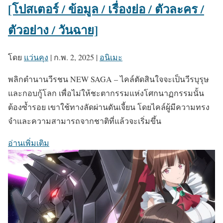
[โปสเตอร์ / ข้อมูล / เรื่องย่อ / ตัวละคร /
ตัวอย่าง / วันฉาย]
โดย
แว่นคุง
|
ก.พ. 2, 2025
|
อนิเมะ
พลิกตำนานวีรชน NEW SAGA – ไคล์ตัดสินใจจะเป็นวีรบุรุษ
และกอบกู้โลก เพื่อไม่ให้ชะตากรรมแห่งโศกนาฏกรรมนั้น
ต้องซ้ำรอย เขาใช้ทางลัดผ่านดันเจี้ยน โดยไคล์ผู้มีความทรง
จำและความสามารถจากชาติที่แล้วจะเริ่มขึ้น
อ่านเพิ่มเติม