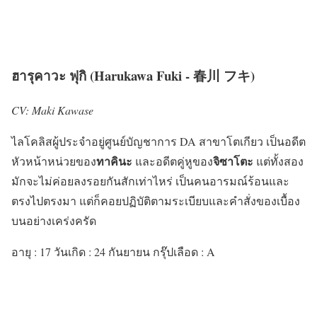
ฮารุคาวะ ฟุกิ (Harukawa Fuki - 春川 フキ)
CV: Maki Kawase
ไลโคลิสผู้ประจำอยู่ศูนย์บัญชาการ DA สาขาโตเกียว เป็นอดีต
ทาคินะ
จิซาโตะ
หัวหน้าหน่วยของ
และอดีตคู่หูของ
แต่ทั้งสอง
มักจะไม่ค่อยลงรอยกันสักเท่าไหร่ เป็นคนอารมณ์ร้อนและ
ตรงไปตรงมา แต่ก็คอยปฏิบัติตามระเบียบและคำสั่งของเบื้อง
บนอย่างเคร่งครัด
อายุ : 17 วันเกิด : 24 กันยายน กรุ๊ปเลือด : A