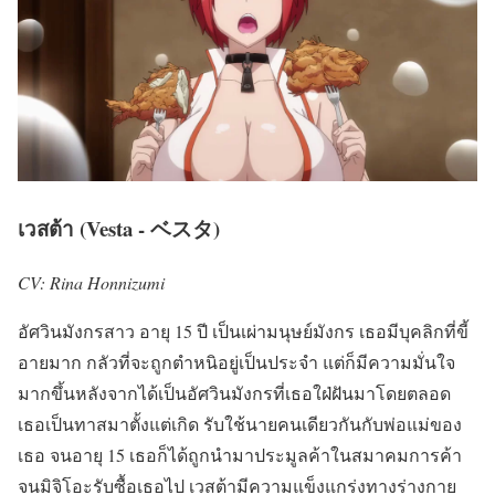
เวสต้า (Vesta - ベスタ)
CV: Rina Honnizumi
อัศวินมังกรสาว อายุ 15 ปี เป็นเผ่ามนุษย์มังกร เธอมีบุคลิกที่ขี้
อายมาก กลัวที่จะถูกตำหนิอยู่เป็นประจำ แต่ก็มีความมั่นใจ
มากขึ้นหลังจากได้เป็นอัศวินมังกรที่เธอใฝ่ฝันมาโดยตลอด
เธอเป็นทาสมาตั้งแต่เกิด รับใช้นายคนเดียวกันกับพ่อแม่ของ
เธอ จนอายุ 15 เธอก็ได้ถูกนำมาประมูลค้าในสมาคมการค้า
จนมิจิโอะรับซื้อเธอไป เวสต้ามีความแข็งแกร่งทางร่างกาย