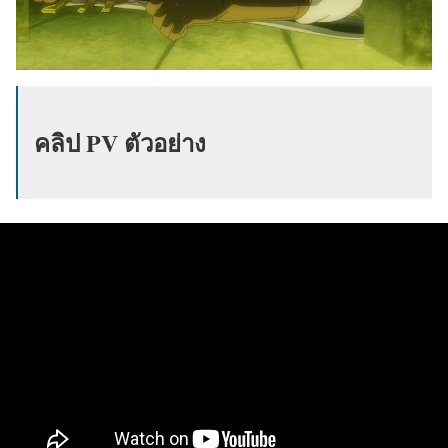
คลิป PV ตัวอย่าง