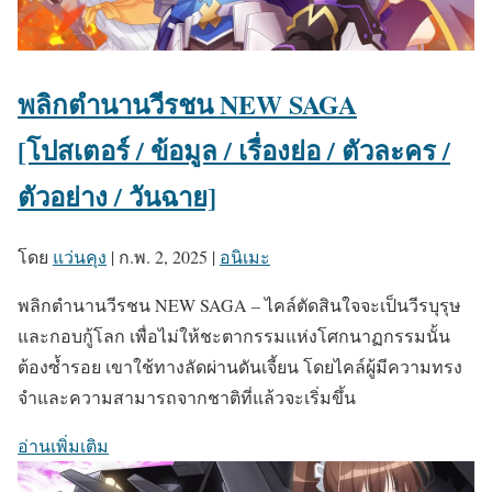
พลิกตำนานวีรชน NEW SAGA
[โปสเตอร์ / ข้อมูล / เรื่องย่อ / ตัวละคร /
ตัวอย่าง / วันฉาย]
โดย
แว่นคุง
|
ก.พ. 2, 2025
|
อนิเมะ
พลิกตำนานวีรชน NEW SAGA – ไคล์ตัดสินใจจะเป็นวีรบุรุษ
และกอบกู้โลก เพื่อไม่ให้ชะตากรรมแห่งโศกนาฏกรรมนั้น
ต้องซ้ำรอย เขาใช้ทางลัดผ่านดันเจี้ยน โดยไคล์ผู้มีความทรง
จำและความสามารถจากชาติที่แล้วจะเริ่มขึ้น
อ่านเพิ่มเติม