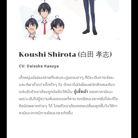
Koushi Shirota (白田 孝志)
CV:
Daisuke Kasuya
เด็กหนุ่มมัธยมปลายที่แสนจะดูธรรมดาๆ ที่มีระดับการเรียน
และกีฬาต่ำกว่าเด็กทั่วๆ ไป ตัวเขาไม่มีเพื่อนสนิทสักคนเดียว
แต่แล้วตัวเขาต้องถูกบังคับให้เป็น
ตู้เสื้อผ้า
ของทาคามิเนะ
เพราะดันไปรู้ความลับของเธอที่สามารถย้อนเวลากลับไปแก้ไข
ข้อผิดพลาดต่างๆ ได้ โดยตัวเขาต้องคอยเปลี่ยนชุดชั้นในให้ทา
คามิเนะหากมีการย้อนเวลาเกิดขึ้น