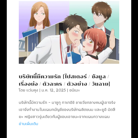
บริษัทนี้มีความรัก [โปสเตอร์ / ข้อมูล /
เรื่องย่อ / ตัวละคร / ตัวอย่าง / วันฉาย]
โดย
แว่นคุง
|
ม.ค. 12, 2025
|
อนิเมะ
บริษัทนี้มีความรัก – มาซูกุ ทาเทอิชิ ชายวัยกลางคนผู้เอาจริง
เอาจังทำงานในแผนกบัญชีของบริษัทผลิตขนม และยูอิ มิตสึ
ยะ หญิงสาวรุ่นเดียวกันผู้ชอบเอาชนะจากแผนกวางแผน
อ่านเพิ่มเติม