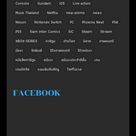
Console
Gundam
iOS
Live action
Muse Thailand
Netflix
new-anime
news
Nexon
Nintendo Switch
PC
Phoenix Next
PS4
PS5
Siam Inter Comics
SIC
Steam
Stream
XBOX-SERIES
การ์ตูน
ต่างโลก
นิยาย
ภาพยนตร์
มังงะ
รักพิมพ์
รีวิวภาพยนตร์
รีวิวอนิเมะ
หนังสือการ์ตูน
อนิเมะ
อนิเมะประจำซีซั่น
เกม
เกมมือถือ
แผนลับดับศัตรู
ไลท์โนเวล
FACEBOOK