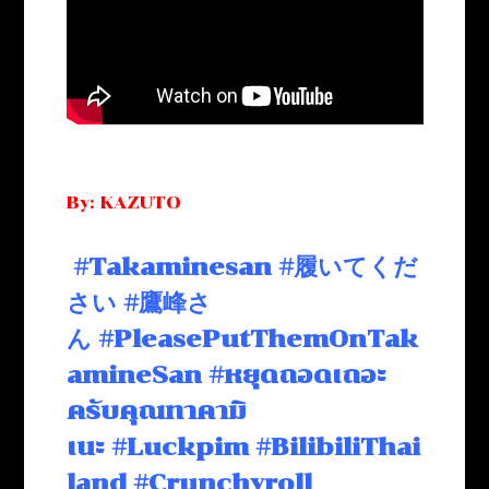
By: KAZUTO
#Takaminesan
#履いてくだ
さい
#鷹峰さ
ん
#PleasePutThemOnTak
amineSan
#หยุดถอดเถอะ
ครับคุณทาคามิ
เนะ
#Luckpim
#BilibiliThai
land
#Crunchyroll