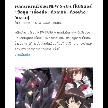
พลิกตำนานวีรชน NEW SAGA [โปสเตอร์
/ ข้อมูล / เรื่องย่อ / ตัวละคร / ตัวอย่าง /
วันฉาย]
โดย
แว่นคุง
|
ก.พ. 2, 2025
|
อนิเมะ
พลิกตำนานวีรชน NEW SAGA – ไคล์ตัดสินใจจะเป็นวีรบุรุษ
และกอบกู้โลก เพื่อไม่ให้ชะตากรรมแห่งโศกนาฏกรรมนั้นต้อง
ซ้ำรอย เขาใช้ทางลัดผ่านดันเจี้ยน โดยไคล์ผู้มีความทรงจำและ
ความสามารถจากชาติที่แล้วจะเริ่มขึ้น
อ่านเพิ่มเติม