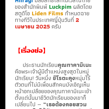
Hiiragi
มีลิขสิทธิ์ไลท์โนเวลในไทย
ของสำนักพิมพ์
Luckpim
ผลิตโดย
สตูดิโอ
Liden Films
กำหนดฉาย
ทางทีวีในประเทศญี่ปุ่นวันที่
2
เมษายน 2025
ครับ
【เรื่องย่อ】
ประธานนักเรียน
คุณทาคามิเนะ
คือพระเจ้าผู้มีตำแหน่งสูงสุดในหมู่
นักเรียน! วันหนึ่ง
ชิโรตะคุง
หนุ่มไร้
ตัวตนที่ไม่มีเพื่อนสักคนบังเอิญเห็น
หน้าอกเปลือยของคุณทาคามิเนะเข้า
ตั้งแต่นั้นมาชีวิตนักเรียนของเขาก็
เปลี่ยนไป —
“เธอต้องคอยสวม