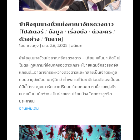
ข้าคือขุนนางชั่วแห่งอาณาจักรดวงดาว
[โปสเตอร์ / ข้อมูล / เรื่องย่อ / ตัวละคร /
ตัวอย่าง / วันฉาย]
โดย
แว่นคุง
|
ม.ค. 26, 2025
|
อนิเมะ
ข้าคือขุนนางชั่วแห่งอาณาจักรดวงดาว – เลียม กลับมาเกิดใหม่
ในตระกูลเคานท์ซึ่งปกครองดาวเคราะห์ชายแดนจักรวรรดิอัล
แกรนด์…อาณาจักรระหว่างดวงดาวและกลายเป็นเจ้าตระกูล
ตอนอายุยังน้อย เขารู้สึกว่าทำพลาดที่ในชาติก่อนตัวเองเป็นคน
ดีมีน้ำใจจนถูกเอารัดเอาเปรียบมาโดยตลอด หนนี้ชายหนุ่มจึง
หมายมั่นปั้นมือว่าจะเป็นฝ่ายเอาเปรียบบ้าง โดยการขูดรีด
ประชาชน
อ่านเพิ่มเติม