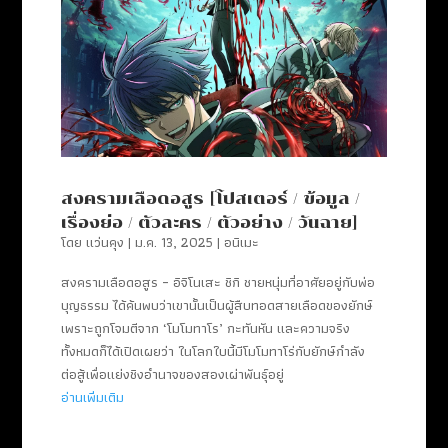
สงครามเลือดอสูร [โปสเตอร์ / ข้อมูล /
เรื่องย่อ / ตัวละคร / ตัวอย่าง / วันฉาย]
โดย
แว่นคุง
|
ม.ค. 13, 2025
|
อนิเมะ
สงครามเลือดอสูร – อิจิโนเสะ ชิกิ ชายหนุ่มที่อาศัยอยู่กับพ่อ
บุญธรรม ได้ค้นพบว่าเขานั้นเป็นผู้สืบทอดสายเลือดของยักษ์
เพราะถูกโจมตีจาก ‘โมโมทาโร’ กะทันหัน และความจริง
ทั้งหมดก็ได้เปิดเผยว่า ในโลกใบนี้มีโมโมทาโร่กับยักษ์กำลัง
ต่อสู้เพื่อแย่งชิงอำนาจของสองเผ่าพันธุ์อยู่
อ่านเพิ่มเติม