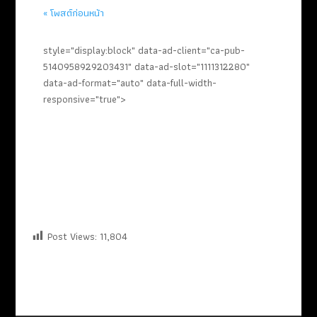
« โพสต์ก่อนหน้า
style="display:block" data-ad-client="ca-pub-
5140958929203431" data-ad-slot="1111312280"
data-ad-format="auto" data-full-width-
responsive="true">
Post Views:
11,804