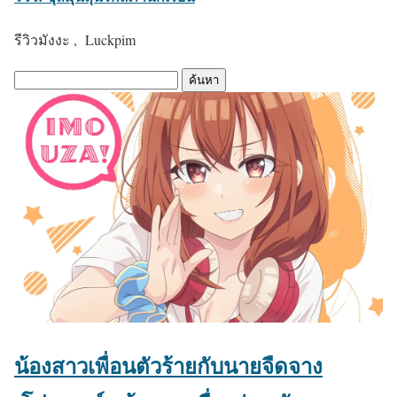
รีวิวมังงะ , Luckpim
ค้
น
ห
า
:
น้องสาวเพื่อนตัวร้ายกับนายจืดจาง