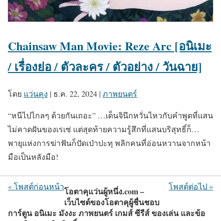
Chainsaw Man Movie: Reze Arc [อนิเมะ
/ เรื่องย่อ / ตัวละคร / ตัวอย่าง / วันฉาย]
โดย
แว่นคุง
|
ธ.ค. 22, 2024
|
ภาพยนตร์
“หนีไปไกลๆ ด้วยกันเถอะ” …เด็นจินึกหวั่นไหวกับคำพูดที่แสน
ไม่คาดฝันของเรเซ่ แต่สุดท้ายความรู้สึกที่แสนบริสุทธิ์ก็…
พายุแห่งการฆ่าฟันก็ปัดเป่าปะทุ พลิกคนที่อ่อนหวานจากหน้า
มือเป็นหลังมือ!
« โพสต์ก่อนหน้า
โพสต์ต่อไป »
โอตาคุแว่นผู้หนึ่ง.com –
เว็บไซต์ของโอตาคุผู้ชื่นชอบ
การ์ตูน อนิเมะ มังงะ ภาพยนตร์ เกมส์ ซีรีส์ ของเล่น และข้อ