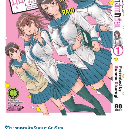
รีวิว: ชุลมุนลุ้นรักสภานักเรียน