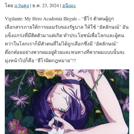
โดย
แว่นคุง
|
ธ.ค. 23, 2024
|
อนิเมะ
Vigilante: My Hero Academia Illegals – “ฮีโร่ ตัวตนผู้ถูก
เลือกสรรภายใต้การยอมรับของรัฐบาล ให้ใช้ “อัตลักษณ์” อัน
แข็งแกร่งที่มีติดตัวมาแต่เกิด ทำประโยชน์เพื่อโลกและผู้คน
ทว่าในโลกเราก็มีตัวตนที่ไม่ได้ถูกเลือกซึ่งมี “อัตลักษณ์”
ต๊อกต๋อยอย่างพวกผมอยู่ด้วยและหนทางที่พวกผมแบบนั้นจะ
มุ่งหน้าไปก็คือ “ฮีโร่ผิดกฎหมาย”!?