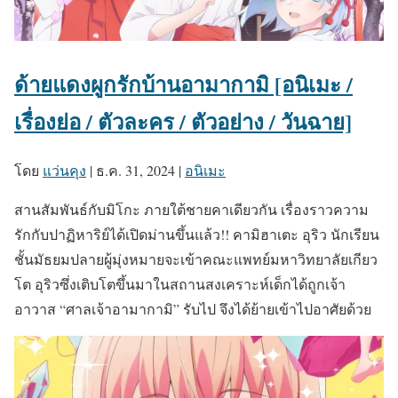
ด้ายแดงผูกรักบ้านอามากามิ [อนิเมะ /
เรื่องย่อ / ตัวละคร / ตัวอย่าง / วันฉาย]
โดย
แว่นคุง
|
ธ.ค. 31, 2024
|
อนิเมะ
สานสัมพันธ์กับมิโกะ ภายใต้ชายคาเดียวกัน เรื่องราวความ
รักกับปาฏิหาริย์ได้เปิดม่านขึ้นแล้ว!! คามิฮาเตะ อุริว นักเรียน
ชั้นมัธยมปลายผู้มุ่งหมายจะเข้าคณะแพทย์มหาวิทยาลัยเกียว
โต อุริวซึ่งเติบโตขึ้นมาในสถานสงเคราะห์เด็กได้ถูกเจ้า
อาวาส “ศาลเจ้าอามากามิ” รับไป จึงได้ย้ายเข้าไปอาศัยด้วย