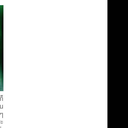
ก็
ยน
ยๆ
จะ