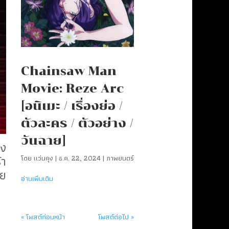
Chainsaw Man
Movie: Reze Arc
[อนิเมะ / เรื่องย่อ /
ตัวละคร / ตัวอย่าง /
วันฉาย]
อง
้า
โดย
แว่นคุง
|
ธ.ค. 22, 2024
|
ภาพยนตร์
วย
อ่านเพิ่มเติม
น
« โพสต์ก่อนหน้า
โพสต์ต่อไป »