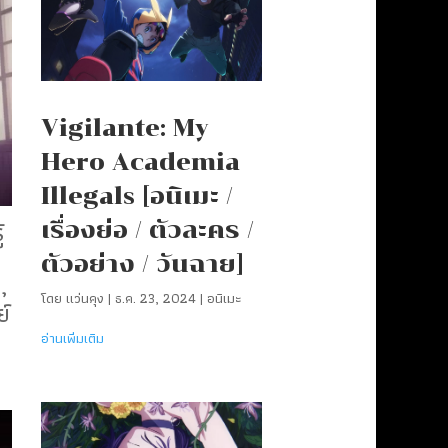
Vigilante: My
Hero Academia
Illegals [อนิเมะ /
้
เรื่องย่อ / ตัวละคร /
ตัวอย่าง / วันฉาย]
,
โดย
แว่นคุง
|
ธ.ค. 23, 2024
|
อนิเมะ
ย์
อ่านเพิ่มเติม