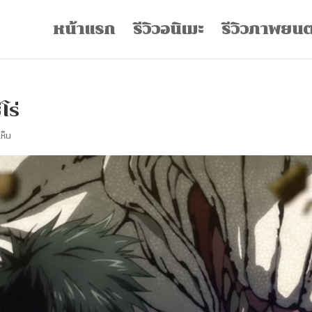
หน้าแรก
รีวิวอนิเมะ
รีวิวภาพยนต
โร่
ห็น