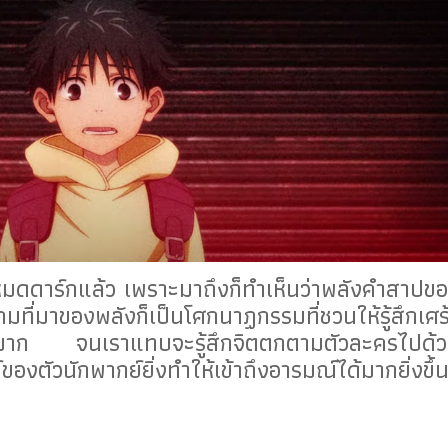
หมดดาร์กแล้ว เพราะมาถึงก็ทำเห็นว่าพลังคำสาปข
ี่มาของพลังก็เป็นโศกนาฏกรรมที่ชวนให้รู้สึกเศร
างมาก จนเราแทบจะรู้สึกจิตตกตามตัวละครไปด้
งตัวนักพากย์ยิ่งทำให้เข้าถึงอารมณ์ได้มากยิ่งขึ้