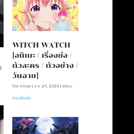
WITCH WATCH
[อนิเมะ / เรื่องย่อ /
ตัวละคร / ตัวอย่าง /
น
วันฉาย]
โดย
แว่นคุง
|
ธ.ค. 29, 2024
|
อนิเมะ
อ่านเพิ่มเติม