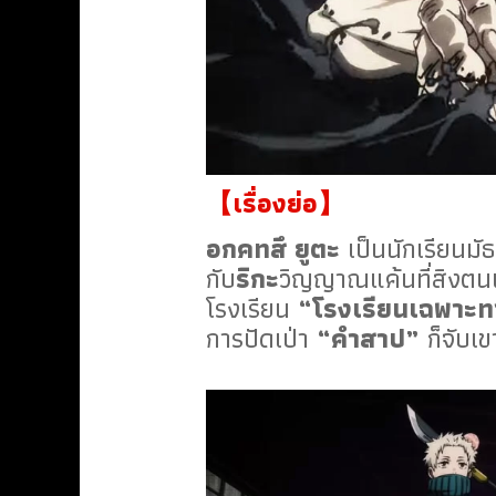
【เรื่องย่อ】
อกคทสึ ยูตะ
เป็นนักเรียนม
กับ
ริกะ
วิญญาณแค้นที่สิงตนเ
โรงเรียน
“โรงเรียนเฉพาะ
การปัดเป่า
“คำสาป”
ก็จับเข