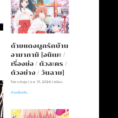
ด้ายแดงผูกรักบ้าน
อามากามิ [อนิเมะ /
เรื่องย่อ / ตัวละคร /
ตัวอย่าง / วันฉาย]
โดย
แว่นคุง
|
ธ.ค. 31, 2024
|
อนิเมะ
อ่านเพิ่มเติม