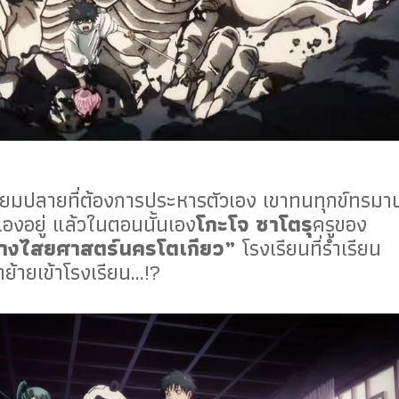
ัธยมปลายที่ต้องการประหารตัวเอง เขาทนทุกข์ทรมา
องอยู่ แล้วในตอนนั้นเอง
โกะโจ ซาโตรุ
ครูของ
ทางไสยศาสตร์นครโตเกียว”
โรงเรียนที่ร่ำเรียน
าย้ายเข้าโรงเรียน…!?