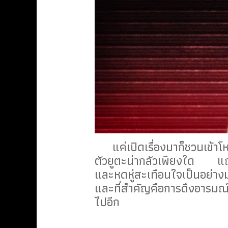
แค่เปิดเรื่องมาก็ชวนเข้าโ
ตัวยูตะน่ากลัวเพียงใด แถมท
และหดหู่สะเทือนใจเป็นอย่
และที่สำคัญคือการดึงอารมณ์ขอ
ไปอีก