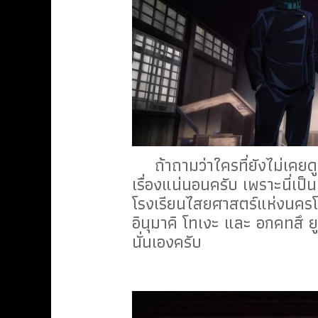
ถ้าถามว่าใครที่ยังไม่เคยดูตัว
เรื่องแน่นอนครับ เพราะนี่เป็นเ
โรงเรียนไสยศาสตร์แห่งนครโตเ
อินุมาคิ โทเงะ และ อกคทสึ ยู
นั่นเองครับ