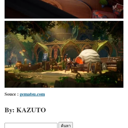
Souce :
gematsu.com
By: KAZUTO
ค้