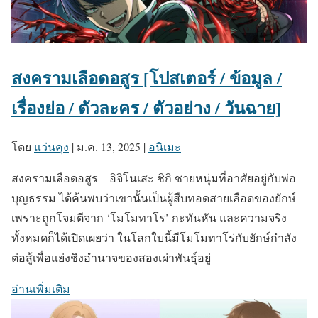
สงครามเลือดอสูร [โปสเตอร์ / ข้อมูล /
เรื่องย่อ / ตัวละคร / ตัวอย่าง / วันฉาย]
โดย
แว่นคุง
|
ม.ค. 13, 2025
|
อนิเมะ
สงครามเลือดอสูร – อิจิโนเสะ ชิกิ ชายหนุ่มที่อาศัยอยู่กับพ่อ
บุญธรรม ได้ค้นพบว่าเขานั้นเป็นผู้สืบทอดสายเลือดของยักษ์
เพราะถูกโจมตีจาก ‘โมโมทาโร’ กะทันหัน และความจริง
ทั้งหมดก็ได้เปิดเผยว่า ในโลกใบนี้มีโมโมทาโร่กับยักษ์กำลัง
ต่อสู้เพื่อแย่งชิงอำนาจของสองเผ่าพันธุ์อยู่
อ่านเพิ่มเติม