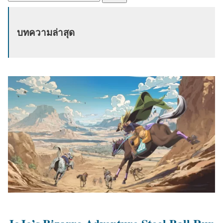
น
ห
บทความล่าสุด
า
: