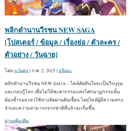
พลิกตำนานวีรชน NEW SAGA
[โปสเตอร์ / ข้อมูล / เรื่องย่อ / ตัวละคร /
ตัวอย่าง / วันฉาย]
โดย
แว่นคุง
|
ก.พ. 2, 2025
|
อนิเมะ
พลิกตำนานวีรชน NEW SAGA – ไคล์ตัดสินใจจะเป็นวีรบุรุษ
และกอบกู้โลก เพื่อไม่ให้ชะตากรรมแห่งโศกนาฏกรรมนั้น
ต้องซ้ำรอย เขาใช้ทางลัดผ่านดันเจี้ยน โดยไคล์ผู้มีความทรง
จำและความสามารถจากชาติที่แล้วจะเริ่มขึ้น
อ่านเพิ่มเติม