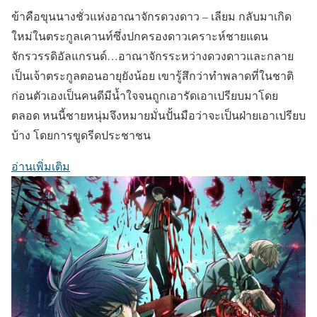
ข้าคือขุนนางชั่วแห่งอาณาจักรดวงดาว – เลียม กลับมาเกิด
ใหม่ในตระกูลเคานท์ซึ่งปกครองดาวเคราะห์ชายแดน
จักรวรรดิอัลแกรนด์…อาณาจักรระหว่างดวงดาวและกลาย
เป็นเจ้าตระกูลตอนอายุยังน้อย เขารู้สึกว่าทำพลาดที่ในชาติ
ก่อนตัวเองเป็นคนดีมีน้ำใจจนถูกเอารัดเอาเปรียบมาโดย
ตลอด หนนี้ชายหนุ่มจึงหมายมั่นปั้นมือว่าจะเป็นฝ่ายเอาเปรียบ
บ้าง โดยการขูดรีดประชาชน
อ่านเพิ่มเติม