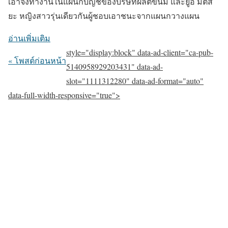
เอาจังทำงานในแผนกบัญชีของบริษัทผลิตขนม และยูอิ มิตสึ
ยะ หญิงสาวรุ่นเดียวกันผู้ชอบเอาชนะจากแผนกวางแผน
อ่านเพิ่มเติม
style="display:block" data-ad-client="ca-pub-
« โพสต์ก่อนหน้า
5140958929203431" data-ad-
slot="1111312280" data-ad-format="auto"
data-full-width-responsive="true">