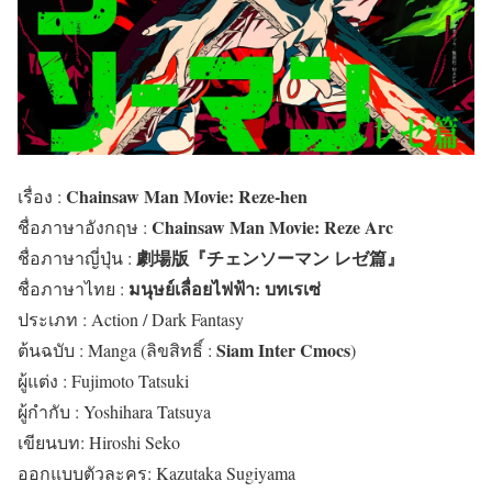
Chainsaw Man Movie: Reze-hen
เรื่อง :
Chainsaw Man Movie: Reze Arc
ชื่อภาษาอังกฤษ :
劇場版『チェンソーマン レゼ篇』
ชื่อภาษาญี่ปุ่น :
มนุษย์เลื่อยไฟฟ้า: บทเรเซ่
ชื่อภาษาไทย :
ประเภท :
Action / Dark Fantasy
Siam Inter Cmocs
ต้นฉบับ : Manga (ลิขสิทธิ์ :
)
ผู้แต่ง : Fujimoto Tatsuki
ผู้กำกับ : Yoshihara Tatsuya
เขียนบท: Hiroshi Seko
ออกแบบตัวละคร: Kazutaka Sugiyama