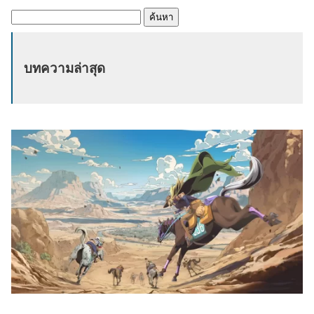
ค้
น
ห
บทความล่าสุด
า
: