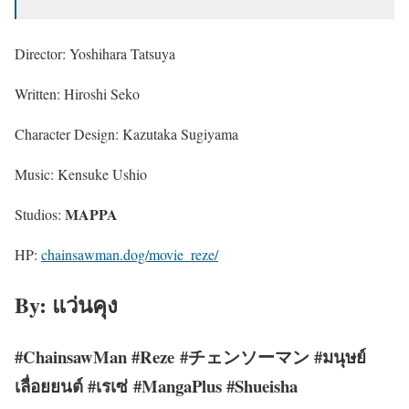
Director: Yoshihara Tatsuya
Written: Hiroshi Seko
Character Design: Kazutaka Sugiyama
Music: Kensuke Ushio
MAPPA
Studios:
HP:
chainsawman.dog/movie_reze/
By: แว่นคุง
#ChainsawMan #Reze
#チェンソーマン
#มนุษย์
เลื่อยยนต์ #เรเซ่
#MangaPlus
#Shueisha