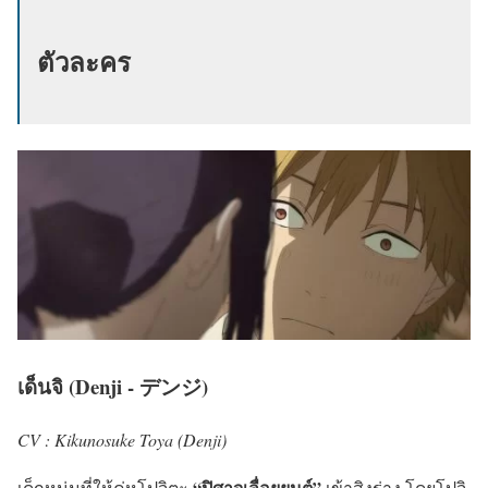
ตัวละคร
เด็นจิ (Denji - デンジ)
CV : Kikunosuke Toya (Denji)
“ปิศาจเลื่อยยนต์”
เด็กหนุ่มที่ให้คู่หูโปจิตะ
เข้าสิงร่าง โดยโปจิ