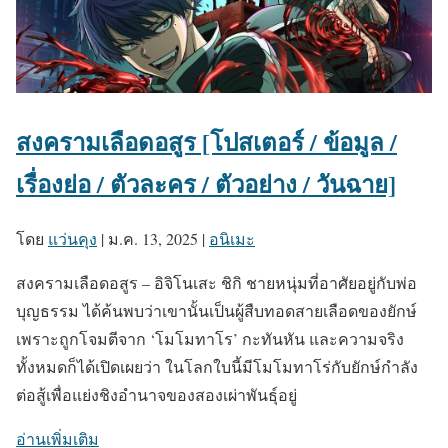
สงครามเลือดอสูร [โปสเตอร์ / ข้อมูล /
เรื่องย่อ / ตัวละคร / ตัวอย่าง / วันฉาย]
โดย
แว่นคุง
|
ม.ค. 13, 2025
|
อนิเมะ
สงครามเลือดอสูร – อิจิโนเสะ ชิกิ ชายหนุ่มที่อาศัยอยู่กับพ่อ
บุญธรรม ได้ค้นพบว่าเขานั้นเป็นผู้สืบทอดสายเลือดของยักษ์
เพราะถูกโจมตีจาก ‘โมโมทาโร’ กะทันหัน และความจริง
ทั้งหมดก็ได้เปิดเผยว่า ในโลกใบนี้มีโมโมทาโร่กับยักษ์กำลัง
ต่อสู้เพื่อแย่งชิงอำนาจของสองเผ่าพันธุ์อยู่
อ่านเพิ่มเติม