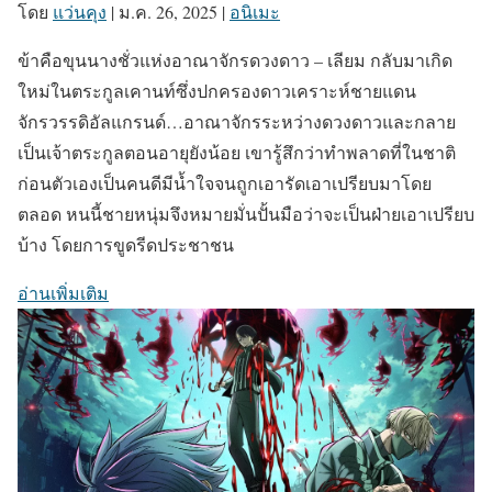
โดย
แว่นคุง
|
ม.ค. 26, 2025
|
อนิเมะ
ข้าคือขุนนางชั่วแห่งอาณาจักรดวงดาว – เลียม กลับมาเกิด
ใหม่ในตระกูลเคานท์ซึ่งปกครองดาวเคราะห์ชายแดน
จักรวรรดิอัลแกรนด์…อาณาจักรระหว่างดวงดาวและกลาย
เป็นเจ้าตระกูลตอนอายุยังน้อย เขารู้สึกว่าทำพลาดที่ในชาติ
ก่อนตัวเองเป็นคนดีมีน้ำใจจนถูกเอารัดเอาเปรียบมาโดย
ตลอด หนนี้ชายหนุ่มจึงหมายมั่นปั้นมือว่าจะเป็นฝ่ายเอาเปรียบ
บ้าง โดยการขูดรีดประชาชน
อ่านเพิ่มเติม