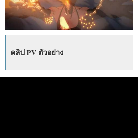
คลิป PV ตัวอย่าง