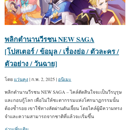
พลิกตำนานวีรชน NEW SAGA
[โปสเตอร์ / ข้อมูล / เรื่องย่อ / ตัวละคร /
ตัวอย่าง / วันฉาย]
โดย
แว่นคุง
|
ก.พ. 2, 2025
|
อนิเมะ
พลิกตำนานวีรชน NEW SAGA – ไคล์ตัดสินใจจะเป็นวีรบุรุษ
และกอบกู้โลก เพื่อไม่ให้ชะตากรรมแห่งโศกนาฏกรรมนั้น
ต้องซ้ำรอย เขาใช้ทางลัดผ่านดันเจี้ยน โดยไคล์ผู้มีความทรง
จำและความสามารถจากชาติที่แล้วจะเริ่มขึ้น
อ่านเพิ่มเติม