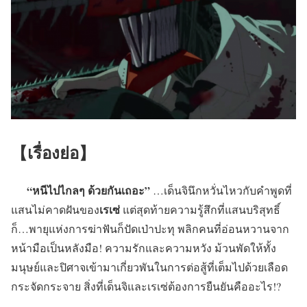
【เรื่องย่อ】
“หนีไปไกลๆ ด้วยกันเถอะ”
…เด็นจินึกหวั่นไหวกับคำพูดที่
เรเซ่
แสนไม่คาดฝันของ
แต่สุดท้ายความรู้สึกที่แสนบริสุทธิ์
ก็…พายุแห่งการฆ่าฟันก็ปัดเป่าปะทุ พลิกคนที่อ่อนหวานจาก
หน้ามือเป็นหลังมือ! ความรักและความหวัง ม้วนพัดให้ทั้ง
มนุษย์และปิศาจเข้ามาเกี่ยวพันในการต่อสู้ที่เต็มไปด้วยเลือด
กระจัดกระจาย สิ่งที่เด็นจิและเรเซ่ต้องการยืนยันคืออะไร!?