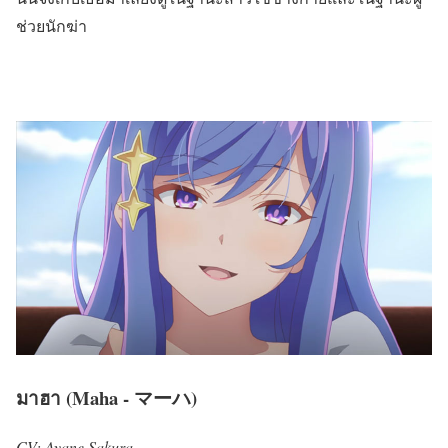
ช่วยนักฆ่า
มาฮา (Maha - マーハ)
CV: Ayane Sakura