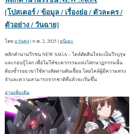
[โปสเตอร์ / ข้อมูล / เรื่องย่อ / ตัวละคร /
ตัวอย่าง / วันฉาย]
โดย
แว่นคุง
|
ก.พ. 2, 2025
|
อนิเมะ
พลิกตำนานวีรชน NEW SAGA – ไคล์ตัดสินใจจะเป็นวีรบุรุษ
และกอบกู้โลก เพื่อไม่ให้ชะตากรรมแห่งโศกนาฏกรรมนั้น
ต้องซ้ำรอย เขาใช้ทางลัดผ่านดันเจี้ยน โดยไคล์ผู้มีความทรง
จำและความสามารถจากชาติที่แล้วจะเริ่มขึ้น
อ่านเพิ่มเติม