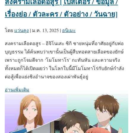
สงครามเลือดอสูร [โปสเตอร์ / ข้อมูล /
เรื่องย่อ / ตัวละคร / ตัวอย่าง / วันฉาย]
โดย
แว่นคุง
|
ม.ค. 13, 2025
|
อนิเมะ
สงครามเลือดอสูร – อิจิโนเสะ ชิกิ ชายหนุ่มที่อาศัยอยู่กับพ่อ
บุญธรรม ได้ค้นพบว่าเขานั้นเป็นผู้สืบทอดสายเลือดของยักษ์
เพราะถูกโจมตีจาก ‘โมโมทาโร’ กะทันหัน และความจริง
ทั้งหมดก็ได้เปิดเผยว่า ในโลกใบนี้มีโมโมทาโร่กับยักษ์กำลัง
ต่อสู้เพื่อแย่งชิงอำนาจของสองเผ่าพันธุ์อยู่
อ่านเพิ่มเติม