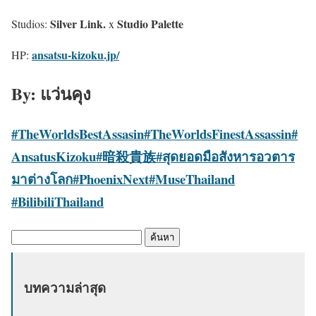
Silver Link.
Studio Palette
Studios:
x
ansatsu-kizoku.jp/
HP:
By: แว่นคุง
#
TheWorldsBestAssasin
#TheWorldsFinestAssassin
#
AnsatusKizoku
#暗殺貴族
#สุดยอดมือสังหารอวตาร
มาต่างโลก
#PhoenixNext
#MuseThailand
#BilibiliThailand
ค้
น
ห
บทความล่าสุด
า
: