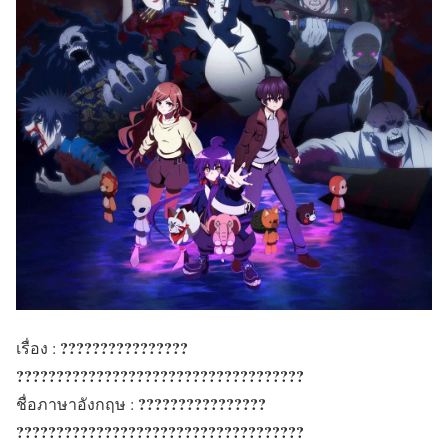
????????????????
เรื่อง :
????????????????????????????????????
????????????????
ชื่อภาษาอังกฤษ :
????????????????????????????????????