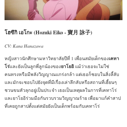
โฮซึกิ เอโกะ (Hozuki Eiko - 寶月 詠子)
CV: Kana Hanazawa
เคทา
หญิงสาวนักศึกษามหาวิทยาลัยปีที่ 1 เพื่อนสมัยเด็กของ
โร่
ยาโยอิ
และยังเป็นลูกพี่ลูกน้องของ
แม้ว่าเธอจะไม่ใช่
คนทรงหรือมีพลังวิญญาณแกร่งกล้า แต่เธอก็ชอบในสิ่งลี้ลับ
และมักจะชอบไปยังจุดที่มีเรื่องเล่าลึกลับหรือสถานที่เฮี้ยนๆ
ชวนขนหัวลุกอยู่เป็นประจำ เธอเป็นเหตุผลในการที่เคทาโร่
และยาโยอิร่วมมือกันรวบรวมวิญญาณร้าย เพื่อมาแก้คำสาป
ที่เคยถูกสาปตั้งแต่สมัยยังเป็นเด็กพร้อมกับเคทาโร่