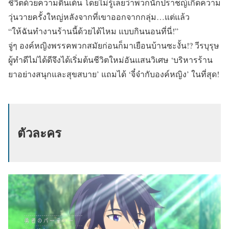
ชีวิตด้วยความตื่นเต้น โดยไม่รู้เลยว่าพวกนักปราชญ์เกิดความ
วุ่นวายครั้งใหญ่หลังจากที่เขาออกจากกลุ่ม…แต่แล้ว
“ให้ฉันทำงานร้านนี้ด้วยได้ไหม แบบกินนอนที่นี่!”
จู่ๆ องค์หญิงพรรคพวกสมัยก่อนก็มาเยือนบ้านซะงั้น!? วีรบุรุษ
ผู้ทำดีไม่ได้ดีจึงได้เริ่มต้นชีวิตใหม่อันแสนวิเศษ ‘บริหารร้าน
ยาอย่างสนุกและสุขสบาย’ แถมได้ ‘จี๋จ๋ากับองค์หญิง’ ในที่สุด!
ตัวละคร