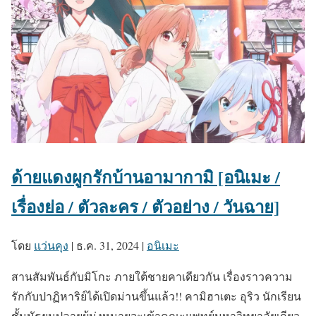
ด้ายแดงผูกรักบ้านอามากามิ [อนิเมะ /
เรื่องย่อ / ตัวละคร / ตัวอย่าง / วันฉาย]
โดย
แว่นคุง
|
ธ.ค. 31, 2024
|
อนิเมะ
สานสัมพันธ์กับมิโกะ ภายใต้ชายคาเดียวกัน เรื่องราวความ
รักกับปาฏิหาริย์ได้เปิดม่านขึ้นแล้ว!! คามิฮาเตะ อุริว นักเรียน
ชั้นมัธยมปลายผู้มุ่งหมายจะเข้าคณะแพทย์มหาวิทยาลัยเกียว