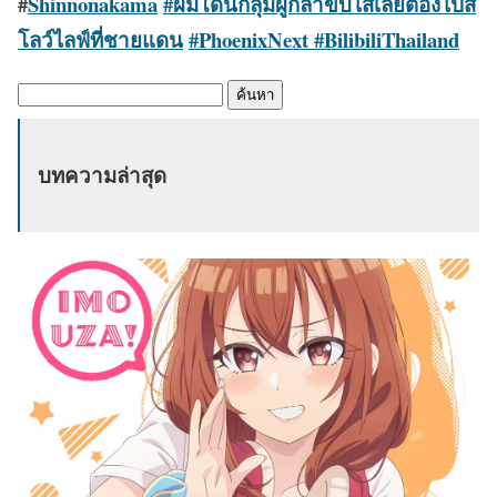
#
Shinnonakama
#ผมโดนกลุ่มผู้กล้าขับไสเลยต้องไปส
โลว์ไลฟ์ที่ชายแดน
#PhoenixNext #BilibiliThailand
ค้
น
ห
บทความล่าสุด
า
: