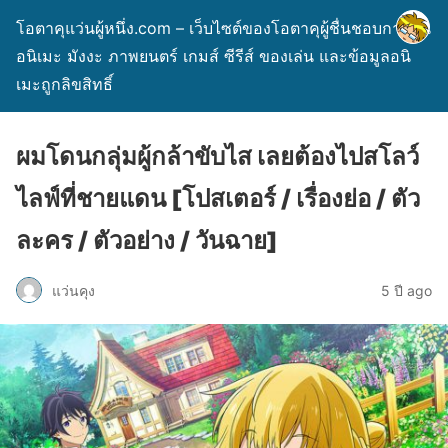
โอตาคุแว่นผู้หนึ่ง.com – เว็บไซต์ของโอตาคุผู้ชื่นชอบการ์ตูน
อนิเมะ มังงะ ภาพยนตร์ เกมส์ ซีรีส์ ของเล่น และข้อมูลอนิ
เมะถูกลิขสิทธิ์
ผมโดนกลุ่มผู้กล้าขับไส เลยต้องไปสโลว์
ไลฟ์ที่ชายแดน [โปสเตอร์ / เรื่องย่อ / ตัว
ละคร / ตัวอย่าง / วันฉาย]
แว่นคุง
5 ปี ago