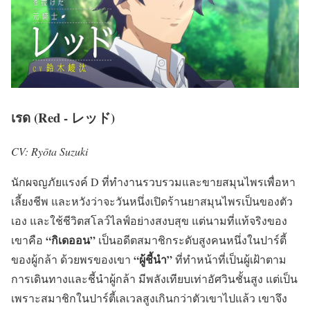
เรด (Red - レッド)
CV: Ryōta Suzuki
นักผจญภัยแรงค์ D ที่ทำงานรวบรวมและขายสมุนไพรเพื่อหา
เลี้ยงชีพ และหวังว่าจะวันหนึ่งเปิดร้านยาสมุนไพรเป็นของตัว
เอง และใช้ชีวิตสโลว์ไลฟ์อย่างสงบสุข แต่นามที่แท้จริงของ
“กิเดออน”
เขาคือ
เป็นอดีตสมาชิกระดับสูงคนหนึ่งในปาร์ตี้
“ผู้ชี้นำ”
ของผู้กล้า ด้วยพรของเขา
ที่ทำหน้าที่เป็นผู้เฝ้าตาม
การเดินทางและชี้นำผู้กล้า มีพลังเทียบเท่าอัศวินชั้นสูง แต่เป็น
เพราะสมาชิกในปาร์ตี้เลเวลสูงเกินกว่าตัวเขาไปแล้ว เขาจึง